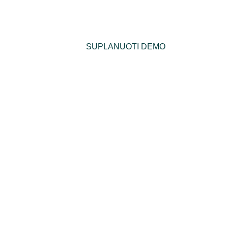
698 85345 
     ✉️  
info@esperonus.com
SUPLANUOTI DEMO
TAI
LT