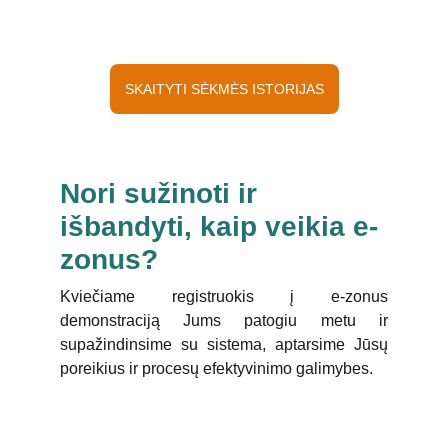
SKAITYTI SĖKMĖS ISTORIJAS
Nori sužinoti ir 
išbandyti, kaip veikia e-
zonus?
Kviečiame registruokis į e-zonus
demonstraciją Jums patogiu metu ir
supažindinsime su sistema, aptarsime Jūsų
poreikius ir procesų efektyvinimo galimybes.