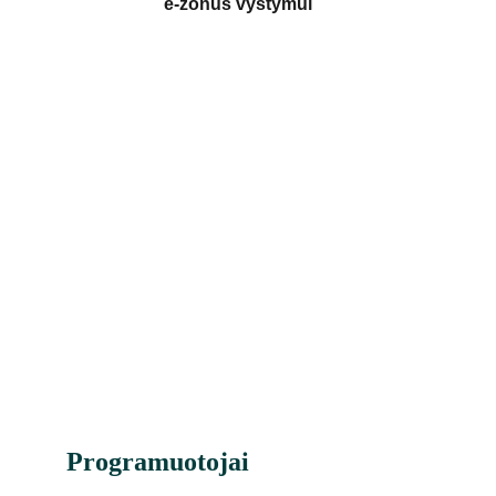
e-zonus vystymui
Programuotojai