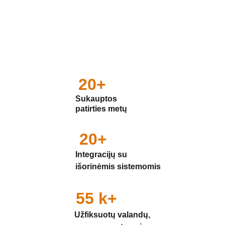
20+
Sukauptos
patirties metų
20+
Integracijų su 
išorinėmis sistemomis
55 k+
Užfiksuotų valandų, 