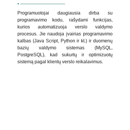
• ──────────────
Programuotojai daugiausia dirba su
programavimo kodu, rašydami funkcijas,
kurios automatizuoja verslo valdymo
procesus. Jie naudoja įvairias programavimo
kalbas (Java Script, Python ir kt.) ir duomenų
bazių valdymo sistemas (MySQL,
PostgreSQL), kad sukurtų ir optimizuotų
sistemą pagal klientų verslo reikalavimus.