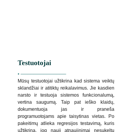
Testuotojai
• ──────────────
Mūsų testuotojai užtikrina kad sistema veiktų
sklandžiai ir atitiktų reikalavimus. Jie kasdien
narsto ir testuoja sistemos funkcionalumą,
vertina saugumą. Taip pat ieško klaidų,
dokumentuoja jas ir praneša
programuotojams apie taisytinas vietas. Po
pakeitimų atlieka regresijos testavimą, kuris
užtikrina, jog nauji atnaujinimai nesukeltų