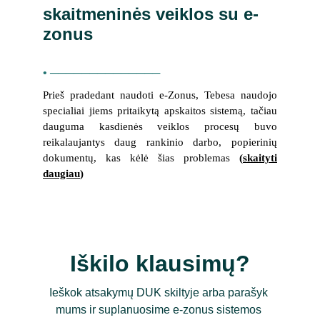
skaitmeninės veiklos su e-
zonus
• ──────────────
Prieš pradedant naudoti e-Zonus, Tebesa naudojo
specialiai jiems pritaikytą apskaitos sistemą, tačiau
dauguma kasdienės veiklos procesų buvo
reikalaujantys daug rankinio darbo, popierinių
dokumentų, kas kėlė šias problemas
(
skaityti
daugiau
)
Iškilo klausimų?
Ieškok atsakymų DUK skiltyje arba parašyk 
mums ir suplanuosime e-zonus sistemos 