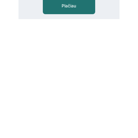
Plačiau
VVS
PARDAVIMŲ VALDYMUI
IŠTEKLIŲ VALDYMUI
GAMYBOS VALDYMUI
DUK
SPRENDIMAI
METALO IR PLASTIKO PRAMONEI
MEDIENOS PRAMONEI