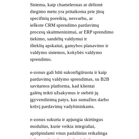
Sistema, kaip chameleonas ar dėlionė 
diegimo metu yra pritaikoma prie jūsų 
specifinių poreikių, nesvarbu, ar 
ieškote CRM sprendimo pardavimų 
procesų skaitmeninimui, ar ERP sprendimo 
tiekimo, sandėlių valdymui ir 
išteklių apskaitai, gamybos planavimo ir 
valdymo sistemos, kokybės valdymo 
sprendimo.
e-zonus gali būti sukonfigūruota ir kaip 
pardavimų valdymo sprendimas, su B2B 
savitarnos platforma, kad klientai 
galėtų teikti užsakymus ir stebėti jų 
įgyvendinimą patys, kas sumažins darbo 
krūvį pardavimų vadybininkams. 
e-zonus sukurta ir apjungia skirtingus 
modulius, kurie veikia integraliai, 
aprūpindami visus padalinius reikalinga 