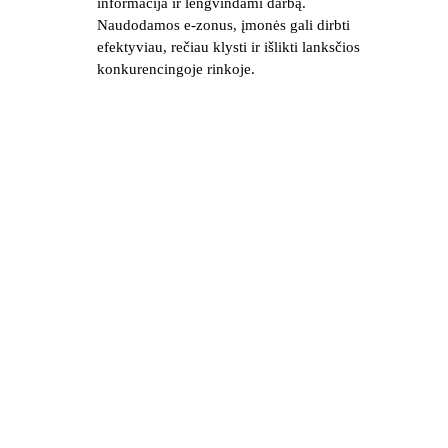
informacija ir lengvindami darbą. 
Naudodamos e-zonus, įmonės gali dirbti 
efektyviau, rečiau klysti ir išlikti lanksčios 
konkurencingoje rinkoje.
Mumis pasitiki
Verslo valdymo sistema yra plačiai 
naudojama įmonėse, kuriose ji buvo įdiegta, 