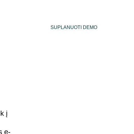
698 85345 
     ✉️  
info@esperonus.com
SUPLANUOTI DEMO
TAI
LT
k į 
s e-