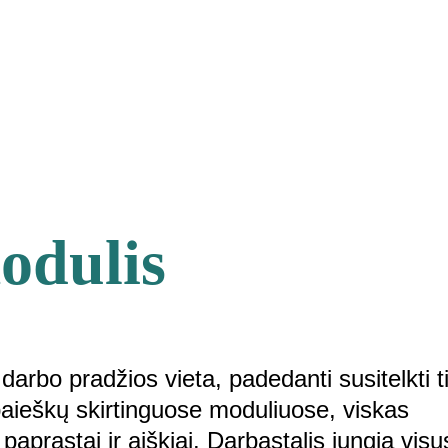
                                                                                                                                                              ☎  
+370 
SPRENDIMAI
TECHNOLOGIJOS
KAINA
KONTAK
odulis
 darbo pradžios vieta, padedanti susitelkti ti
 paieškų skirtinguose moduliuose, viskas 
paprastai ir aiškiai. Darbastalis jungia visu