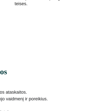
teises.
os
os ataskaitos.
o vaidmenį ir poreikius.