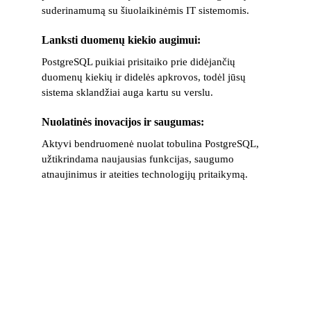
suderinamumą su šiuolaikinėmis IT sistemomis.
Lanksti duomenų kiekio augimui: 
PostgreSQL puikiai prisitaiko prie didėjančių 
duomenų kiekių ir didelės apkrovos, todėl jūsų 
sistema sklandžiai auga kartu su verslu.
Nuolatinės inovacijos ir saugumas: 
Aktyvi bendruomenė nuolat tobulina PostgreSQL, 
užtikrindama naujausias funkcijas, saugumo 
atnaujinimus ir ateities technologijų pritaikymą.