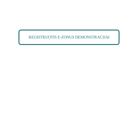
REGISTRUOTIS E-ZONUS DEMONSTRACIJAI
BMS
CRM
ERP
MES
FAQ
SOLUTIONS