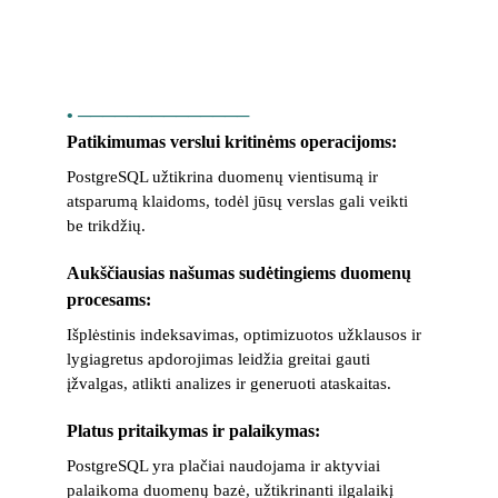
• ──────────────
Patikimumas verslui kritinėms operacijoms: 
PostgreSQL užtikrina duomenų vientisumą ir 
atsparumą klaidoms, todėl jūsų verslas gali veikti 
be trikdžių.
Aukščiausias našumas sudėtingiems duomenų 
procesams:
Išplėstinis indeksavimas, optimizuotos užklausos ir 
lygiagretus apdorojimas leidžia greitai gauti 
įžvalgas, atlikti analizes ir generuoti ataskaitas.
Platus pritaikymas ir palaikymas: 
PostgreSQL yra plačiai naudojama ir aktyviai 
palaikoma duomenų bazė, užtikrinanti ilgalaikį 